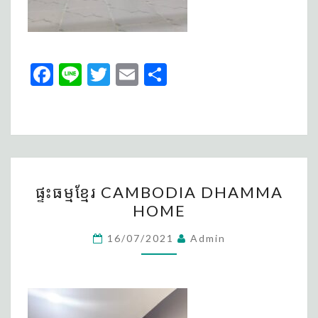
Fa
Li
T
E
S
ce
n
wi
m
h
b
e
tt
ai
ar
o
er
l
e
o
ផ្ទះ
k
ផ្ទះធម្មខ្មែរ CAMBODIA DHAMMA
ធម្ម
HOME
ខ្មែរ
CAMBODIA
16/07/2021
Admin
DHAMMA
HOME