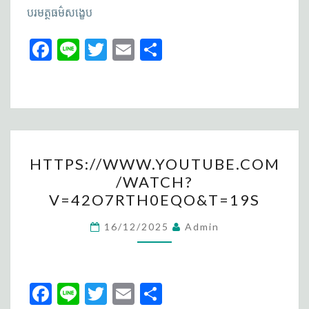
បរមត្ថធម៌សង្ខេប
Fa
Li
T
E
S
ce
n
wi
m
h
b
e
tt
ai
ar
o
er
l
e
o
HTTPS://WWW.YOUTUBE.
k
HTTPS://WWW.YOUTUBE.COM
V=42O7RTH0EQO&T=19S
/WATCH?
V=42O7RTH0EQO&T=19S
16/12/2025
Admin
Fa
Li
T
E
S