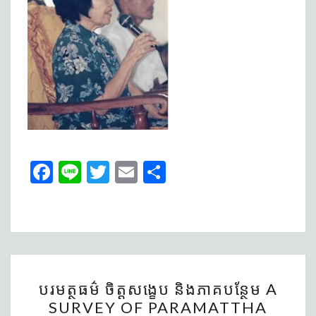
Fa
Li
T
E
S
ce
n
wi
m
h
b
e
tt
ai
ar
o
er
l
e
o
បរមត្ថ
k
បរមត្ថធម៌ ចិត្តសង្ខេប និងភាគបន្ថែម A
ធម៌
SURVEY OF PARAMATTHA
ចិត្ត