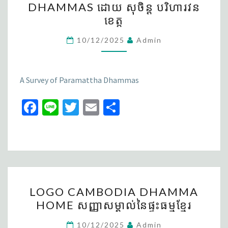
DHAMMAS ដោយ សុចិន្ត បរិហារវន
សង្ខេប
ខេត្ត
និងភាគ
បន្ថែម
10/12/2025
Admin
A
SURVEY
A Survey of Paramattha Dhammas
OF
PARAMATTHA
Fa
Li
T
E
S
DHAMMAS
ce
n
wi
m
h
ដោយ
b
e
tt
ai
សុចិន្ត
ar
បរិហារវន
o
er
l
e
ខេត្ត
o
LOGO
k
LOGO CAMBODIA DHAMMA
CAMBODIA
HOME សញ្ញាសម្គាល់នៃ​ផ្ទះធម្មខ្មែរ
DHAMMA
HOME
10/12/2025
Admin