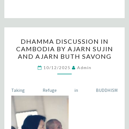
ce
n
wi
m
h
b
e
tt
ai
ar
o
er
l
e
o
DHAMMA
k
DHAMMA DISCUSSION IN
DISCUSSION
CAMBODIA BY AJARN SUJIN
IN
AND AJARN BUTH SAVONG
CAMBODIA
BY
10/12/2025
Admin
AJARN
SUJIN
AND
Taking Refuge in BUDDHISM
AJARN
BUTH
SAVONG