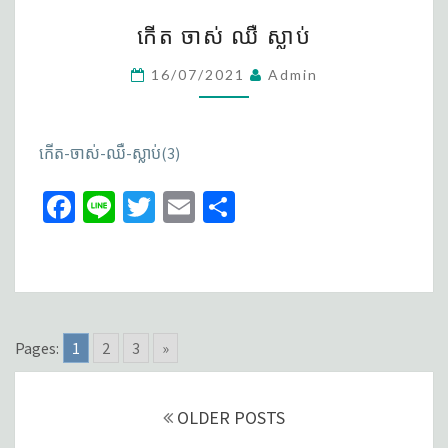
កើត​​​
k
កើត​​​ ចាស់ ឈឺ ស្លាប់
ចាស់
ឈឺ
16/07/2021
Admin
ស្លាប់
កើត-ចាស់-ឈឺ-ស្លាប់(3)
Fa
Li
T
E
S
ce
n
wi
m
h
b
e
tt
ai
ar
o
er
l
e
o
Pages:
1
2
3
»
k
Posts
navigation
OLDER POSTS