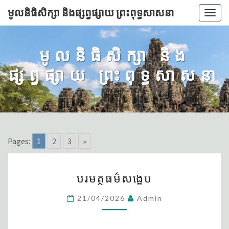
មូលនិធិសិក្សា និងផ្សព្វផ្សាយ ព្រះពុទ្ធសាសនា
Togg
navig
មូលនិធិសិក្សា និង
ផ្សព្វផ្សាយ ព្រះពុទ្ធសាសនា
Pages:
1
2
3
»
បរមត្ថ
បរមត្ថធម៌សង្ខេប
ធម៌
សង្ខេប
21/04/2026
Admin