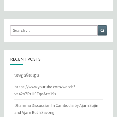
Search
Search
for:
RECENT POSTS
បរមត្ថធម៌សង្ខេប
https://www.youtube.com/watch?
v=42o7RtH0Eqo&t=19s
Dhamma Discussion In Cambodia by Ajarn Sujin
and Ajarn Buth Savong