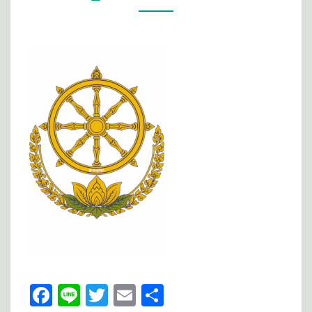
សញ្ញា
សម្គាល់
នៃ​
ផ្ទះ
ធម្ម
ខ្មែរ
Fa
Li
T
E
S