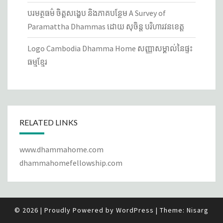
បរមត្ថធម៌ ចិត្តសង្ខេប និងភាគបន្ថែម A Survey of
Paramattha Dhammas ដោយ សុចិន្ត បរិហារវនខេត្ត
Logo Cambodia Dhamma Home សញ្ញាសម្គាល់នៃ​ផ្ទះ
ធម្មខ្មែរ
RELATED LINKS
www.dhammahome.com
dhammahomefellowship.com
© 2026
|
Proudly Powered by
WordPress
|
Theme:
Nisarg