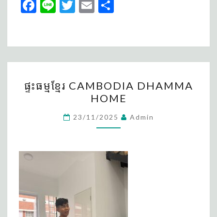
Fa
Li
T
E
S
ce
n
wi
m
h
b
e
tt
ai
ar
o
er
l
e
o
ផ្ទះ
k
ផ្ទះធម្មខ្មែរ CAMBODIA DHAMMA
ធម្ម
HOME
ខ្មែរ
CAMBODIA
23/11/2025
Admin
DHAMMA
HOME