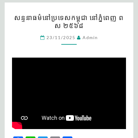
o
សន្ទនា
k
សន្ទនាធម៌នៅប្រទេសកម្ពុជា នៅភ្នំពេញ ព
ធម៌
ស ២៥៦៨
នៅ
ប្រទេសកម្ពុជា
23/11/2025
Admin
នៅ
ភ្នំពេញ
ព
ស
២៥៦៨