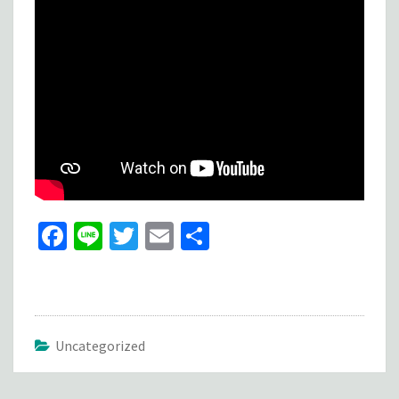
ស
២៥៦៨
Fa
Li
T
E
S
ce
n
wi
m
h
b
e
tt
ai
ar
o
er
l
e
o
Uncategorized
k