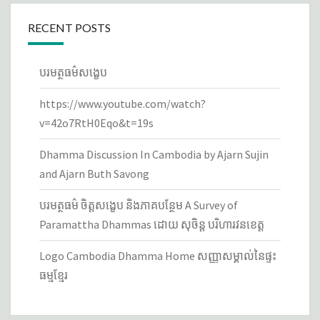
RECENT POSTS
បរមត្ថធម៌សង្ខេប
https://www.youtube.com/watch?
v=42o7RtH0Eqo&t=19s
Dhamma Discussion In Cambodia by Ajarn Sujin
and Ajarn Buth Savong
បរមត្ថធម៌ ចិត្តសង្ខេប និងភាគបន្ថែម A Survey of
Paramattha Dhammas ដោយ សុចិន្ត បរិហារវនខេត្ត
Logo Cambodia Dhamma Home សញ្ញាសម្គាល់នៃ​ផ្ទះ
ធម្មខ្មែរ