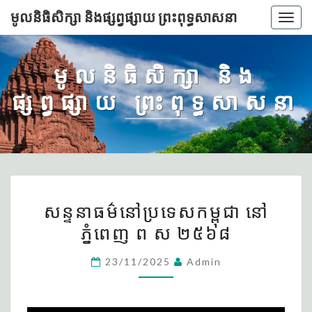
មូលនិធិសិក្សា និងផ្សព្វផ្សាយ ព្រះពុទ្ធសាសនា
Togg
navig
មូលនិធិសិក្សា និង
ផ្សព្វផ្សាយ ព្រះពុទ្ធសាសនា
សន្ទនា
សន្ទនាធម៌នៅប្រទេសកម្ពុជា នៅ
ធម៌
ភ្នំពេញ ព ស ២៥៦៨
នៅ
ប្រទេសកម្ពុជា
23/11/2025
Admin
នៅ
ភ្នំពេញ
ព