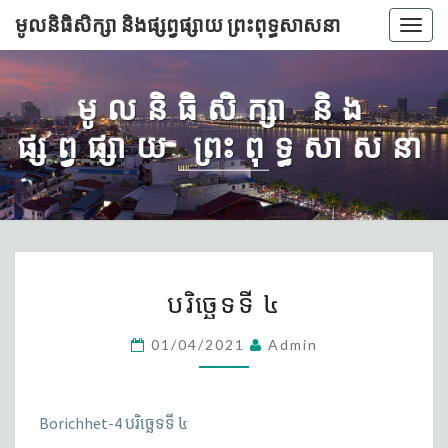
មូលនិធិសិក្សា និងផ្សព្វផ្សាយ ព្រះពុទ្ធសាសនា
Togg
navig
មូលនិធិសិក្សា និង
ផ្សព្វផ្សាយ ព្រះពុទ្ធសាសនា
បរិច្ឆេទទី
បរិច្ឆេទទី ៤
៤
01/04/2021
Admin
Borichhet-4​ បរិច្ឆេទទី ៤