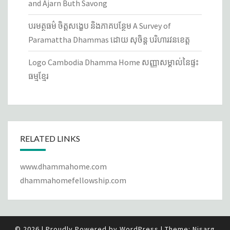
and Ajarn Buth Savong
បរមត្ថធម៌ ចិត្តសង្ខេប និងភាគបន្ថែម A Survey of
Paramattha Dhammas ដោយ សុចិន្ត បរិហារវនខេត្ត
Logo Cambodia Dhamma Home សញ្ញាសម្គាល់នៃ​ផ្ទះ
ធម្មខ្មែរ
RELATED LINKS
www.dhammahome.com
dhammahomefellowship.com
© 2026
|
Proudly Powered by
WordPress
|
Theme:
Nisarg