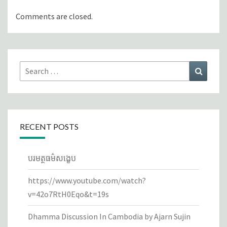
Comments are closed.
Search
Search
for:
RECENT POSTS
បរមត្ថធម៌សង្ខេប
https://www.youtube.com/watch?
v=42o7RtH0Eqo&t=19s
Dhamma Discussion In Cambodia by Ajarn Sujin