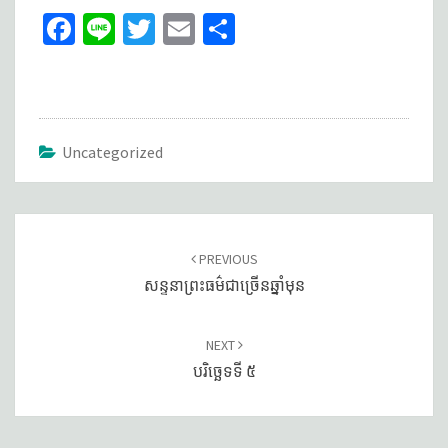
Fa
Li
T
E
S
ce
n
wi
m
h
b
e
tt
ai
ar
o
er
l
e
o
Uncategorized
k
Post
navigation
PREVIOUS
សន្ទនាព្រះធម៌ជាច្រើនឆ្នាំមុន
NEXT
បរិច្ឆេទទី ៥